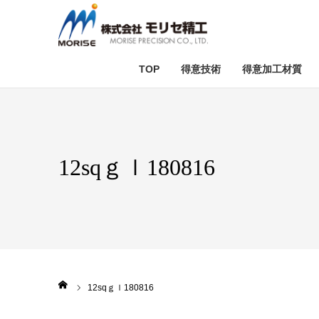
TOP
得意技術
得意加工材質
テスト加工
セラミック加
ダ
12sqｇｌ180816
ホーム
12sqｇｌ180816