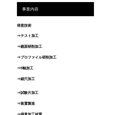
事業内容
得意技術
⇒テスト加工
⇒鏡面研削加工
⇒プロファイル研削加工
⇒5軸加工
⇒細穴加工
⇒試験片加工
⇒装置製造
⇒得意加工材質