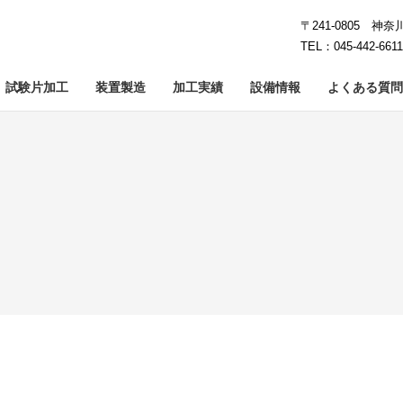
〒241-0805 神
TEL：045-442-661
試験片加工
装置製造
加工実績
設備情報
よくある質問
工
イシング加工
カーボン加工
鏡面研削
石英・ガラス加工
クラウニング加工
難削・レ
5