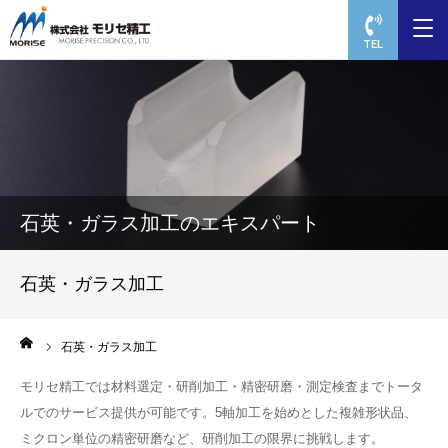
TEL
石英・ガラス加工のエキスパート
石英・ガラス加工
ーム
石英・ガラス加工
モリセ精工では材料選定・研削加工・精密研磨・測定検査までトータ
ルでのサービス提供が可能です。5軸加工を始めとした複雑形状品、
ミクロン単位の精密研磨など、研削加工の限界に挑戦します。