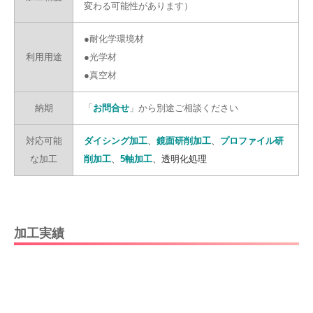
変わる可能性があります）
●耐化学環境材
利用用途
●光学材
●真空材
納期
「
お問合せ
」から別途ご相談ください
対応可能
ダイシング加工
、
鏡面研削加工
、
プロファイル研
な加工
削加工
、
5軸加工
、透明化処理
加工実績