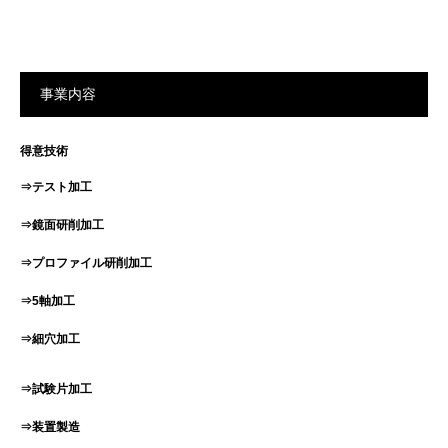
事業内容
得意技術
⇒テスト加工
⇒鏡面研削加工
⇒プロファイル研削加工
⇒5軸加工
⇒細穴加工
⇒試験片加工
⇒装置製造