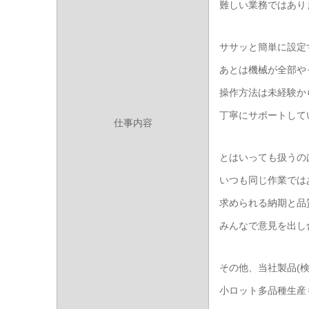
難しい業務ではあり
ササッと簡単に設定
あとは機械が全部や
操作方法は未経験か
丁寧にサポートして
仕事内容
とはいっても扱うの
いつも同じ作業では
求められる納期と品
みんなで意見を出し
その他、当社製品(
小ロット多品種生産