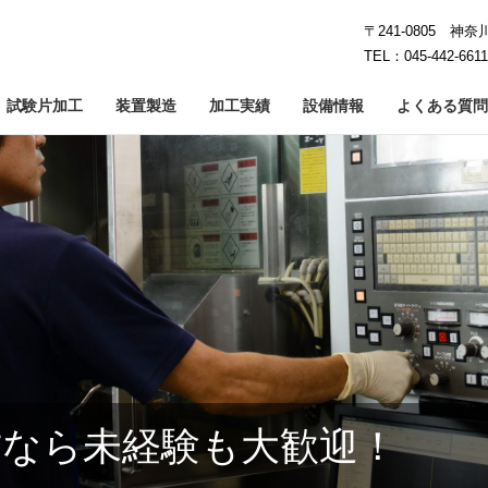
〒241-0805 神
TEL：045-442-661
試験片加工
装置製造
加工実績
設備情報
よくある質問
工
イシング加工
カーボン加工
鏡面研削
石英・ガラス加工
クラウニング加工
難削・レ
5
なら未経験も大歓迎！