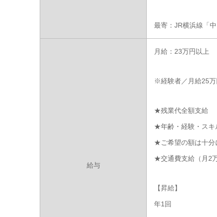
最寄：JR横浜線「
月給：23万円以上
※経験者／月給25
★残業代全額支給
★年齢・経験・スキ
★ご希望の額は十分
★交通費支給（月2
給与
【昇給】
年1回