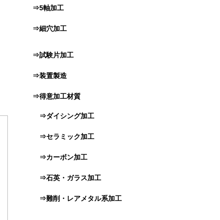
⇒5軸加工
⇒細穴加工
⇒試験片加工
⇒装置製造
⇒得意加工材質
⇒ダイシング加工
⇒セラミック加工
⇒カーボン加工
⇒石英・ガラス加工
⇒難削・レアメタル系加工