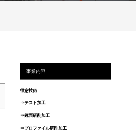
事業内容
得意技術
⇒テスト加工
⇒鏡面研削加工
⇒プロファイル研削加工