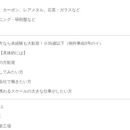
、カーボン、レアメタル、石英・ガラスなど
ニング・研削盤など
方なら未経験も大歓迎！※35歳以下（例外事由3号のイ）
【具体的には】
の方歓迎
してみたい方
会社で働きたい方
携わるスケールの大きな仕事がしたい方
1
K
新工場