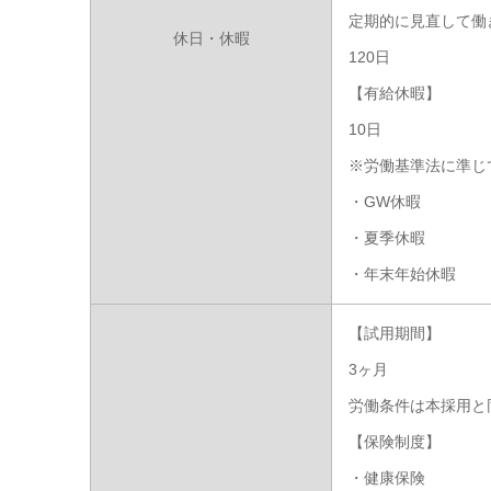
定期的に見直して働
休日・休暇
120日
【有給休暇】
10日
※労働基準法に準じ
・GW休暇
・夏季休暇
・年末年始休暇
【試用期間】
3ヶ月
労働条件は本採用と
【保険制度】
・健康保険