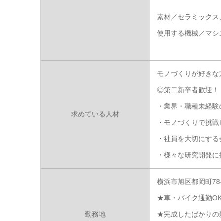
素材／セラミックス
使用する機械／マシ
モノづくりが好きな
◎第二新卒者歓迎！
・業界・職種未経験
求めている人材
・モノづくりで挑戦
・社員を大切にする
・様々な研究開発に
横浜市旭区都岡町78-
★車・バイク通勤O
勤務地
★完成したばかりの