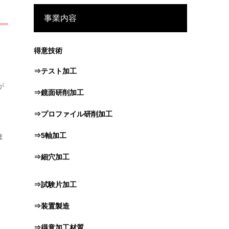
事業内容
得意技術
⇒テスト加工
が
⇒鏡面研削加工
⇒プロファイル研削加工
⇒5軸加工
ま
⇒細穴加工
⇒試験片加工
⇒装置製造
⇒得意加工材質