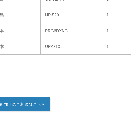
島
NP-520
1
本
PRG6DXNC
1
本
UPZ210LiⅡ
1
削加工のご相談はこちら