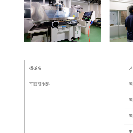
機械名
メ
平面研削盤
岡
岡
岡
黒