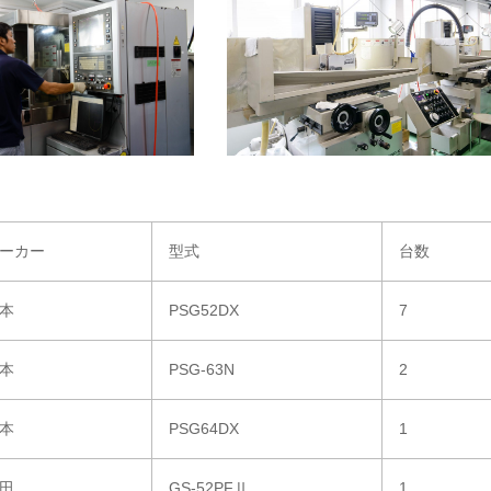
ーカー
型式
台数
本
PSG52DX
7
本
PSG-63N
2
本
PSG64DX
1
田
GS-52PFⅡ
1