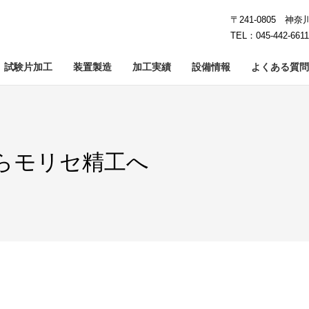
〒241-0805 神
TEL：045-442-661
試験片加工
装置製造
加工実績
設備情報
よくある質問
工
イシング加工
カーボン加工
鏡面研削
石英・ガラス加工
クラウニング加工
難削・レ
5
らモリセ精工へ