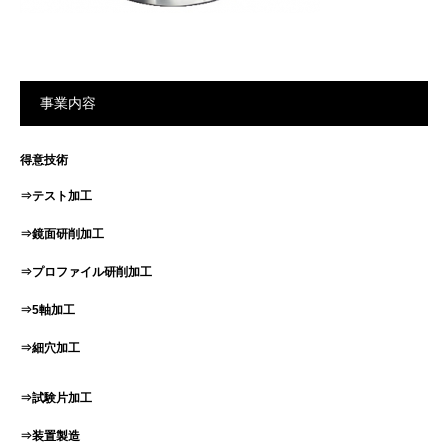
事業内容
得意技術
⇒テスト加工
⇒鏡面研削加工
⇒プロファイル研削加工
⇒5軸加工
⇒細穴加工
⇒試験片加工
⇒装置製造