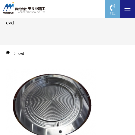
TEL
cvd
ーム
cvd