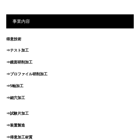
事業内容
得意技術
⇒テスト加工
⇒鏡面研削加工
⇒プロファイル研削加工
⇒5軸加工
⇒細穴加工
⇒試験片加工
⇒装置製造
⇒得意加工材質