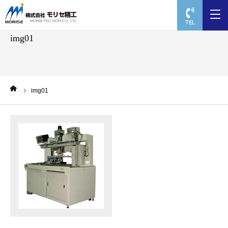
TEL
img01
ーム
img01