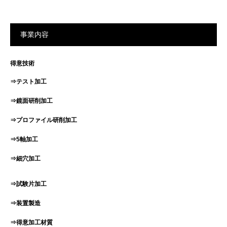
事業内容
得意技術
⇒テスト加工
⇒鏡面研削加工
⇒プロファイル研削加工
⇒5軸加工
⇒細穴加工
⇒試験片加工
⇒装置製造
⇒得意加工材質