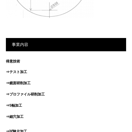
事業内容
得意技術
⇒テスト加工
⇒鏡面研削加工
⇒プロファイル研削加工
⇒5軸加工
⇒細穴加工
⇒試験片加工