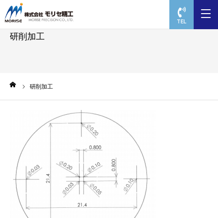
TEL
研削加工
ーム
研削加工