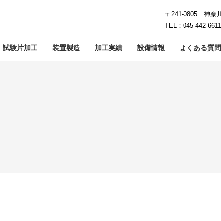
〒241-0805 神
TEL：045-442-661
試験片加工
装置製造
加工実績
設備情報
よくある質問
工
イシング加工
カーボン加工
鏡面研削
石英・ガラス加工
クラウニング加工
難削・レ
5