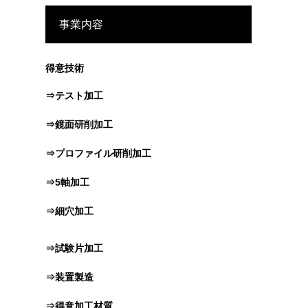
事業内容
得意技術
⇒テスト加工
⇒鏡面研削加工
⇒プロファイル研削加工
⇒5軸加工
⇒細穴加工
⇒試験片加工
⇒装置製造
⇒得意加工材質