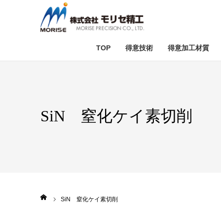
TOP
得意技術
得意加工材質
テスト加工
セラミック加
ダ
SiN 窒化ケイ素切削
ホーム
SiN 窒化ケイ素切削