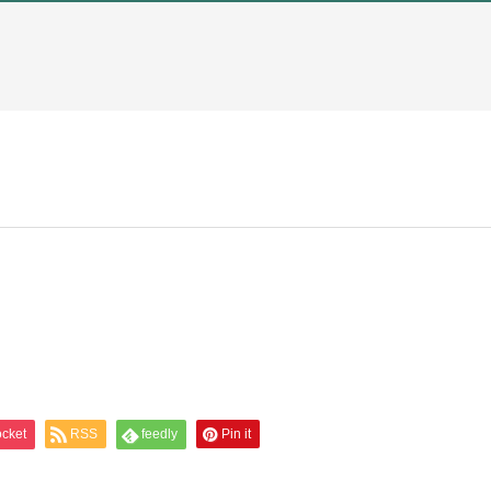
cket
RSS
feedly
Pin it