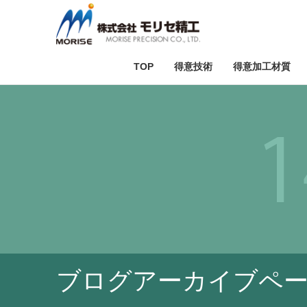
TOP
得意技術
得意加工材質
テスト加工
セラミック加
ダ
ブログアーカイブペ