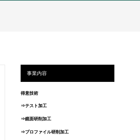
事業内容
得意技術
⇒テスト加工
⇒鏡面研削加工
⇒プロファイル研削加工