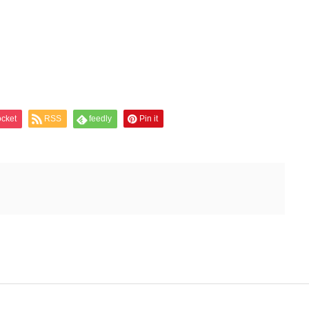
cket
RSS
feedly
Pin it