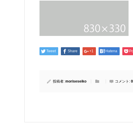
Tweet
Share
+1
Hatena
Po
投稿者:
moriseseiko
コメント:
0