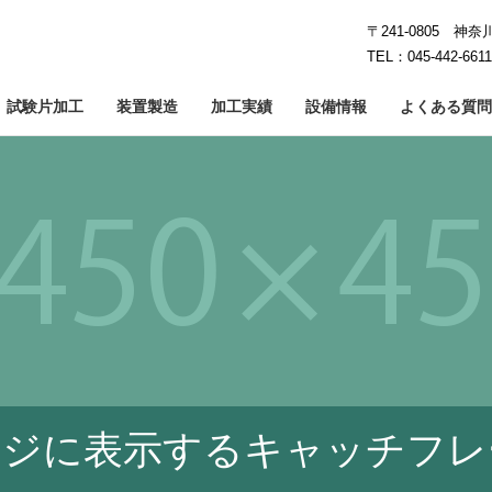
〒241-0805 神
TEL：045-442-661
試験片加工
装置製造
加工実績
設備情報
よくある質問
工
イシング加工
カーボン加工
鏡面研削
石英・ガラス加工
クラウニング加工
難削・レ
5
ージに表示するキャッチフレ