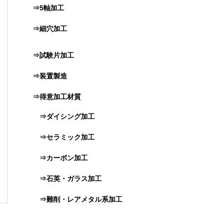
⇒5軸加工
⇒細穴加工
⇒試験片加工
⇒装置製造
⇒得意加工材質
⇒ダイシング加工
⇒セラミック加工
⇒カーボン加工
⇒石英・ガラス加工
⇒難削・レアメタル系加工