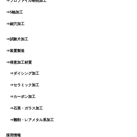
⇒プロファイル研削加工
⇒5軸加工
⇒細穴加工
⇒試験片加工
⇒装置製造
⇒得意加工材質
⇒ダイシング加工
⇒セラミック加工
⇒カーボン加工
⇒石英・ガラス加工
⇒難削・レアメタル系加工
採用情報