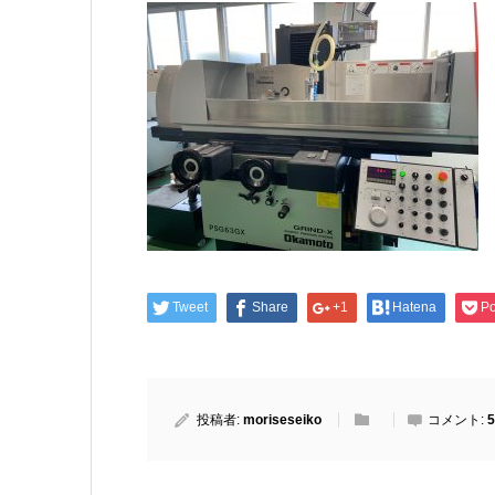
Tweet
Share
+1
Hatena
Po
投稿者:
moriseseiko
コメント:
5