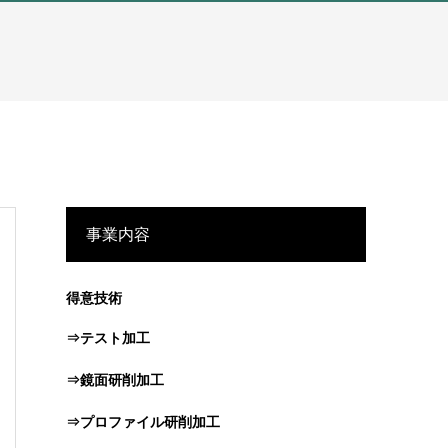
事業内容
得意技術
⇒テスト加工
⇒鏡面研削加工
⇒プロファイル研削加工