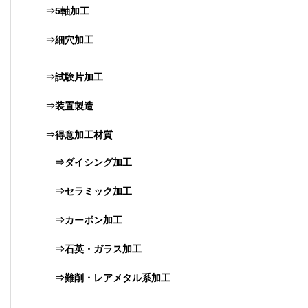
⇒5軸加工
⇒細穴加工
⇒試験片加工
⇒装置製造
⇒得意加工材質
⇒ダイシング加工
⇒セラミック加工
⇒カーボン加工
⇒石英・ガラス加工
⇒難削・レアメタル系加工