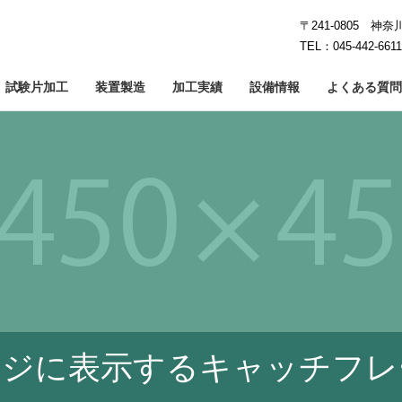
〒241-0805 神
TEL：045-442-661
試験片加工
装置製造
加工実績
設備情報
よくある質問
工
イシング加工
カーボン加工
鏡面研削
石英・ガラス加工
クラウニング加工
難削・レ
5
ージに表示するキャッチフレ