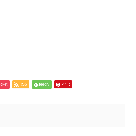
cket
RSS
feedly
Pin it