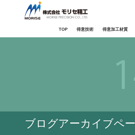
TOP
得意技術
得意加工材質
テスト加工
セラミック加
ダ
ブログアーカイブペ