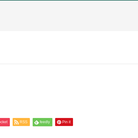
cket
RSS
feedly
Pin it